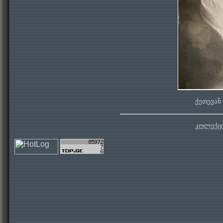
ქეთევან
კოლექცი