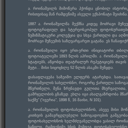
ა. როინაშვილს მიმოწერა ჰქონდა ცნობილ ისტორიკ
რისთვისაც მან რამდენიმე ასეული ექსპონატი შეიძინა
1887 ა. როინაშვილმა შექმნა კიდეც მოძრავი მუზ
ფოტოგრაფიულ და სტერეოსკოპულ ფოტოსურათებთა
ნუმიზმატიკური კოლექცია და სხვა ქართული და აღმო
მოძრავი მუზეუმის საზღვარგარეთ გატანა. ეს ჩანაფი
ა. როინაშვილი იყო ერთ-ერთი ინიციატორი თბილ
ფოტოატელიეში 1893 წლის აპრილში. ა. როინაშვილი
სტატიებს, აწყობდა თეატრალურ რეპეტიციებს თავის
მეტი... მისი სიცოცხლე 52 წლის ასაკში შეწყდა.
დასაფლავება საზეიმო ელფერს ატარებდა. სათავა
როინაშვილის სახელოსნო, როგორც ქართული საზოგად
მწვრთნელი, შენა ზრუნავდი გულითა მხურვალითა,
გამრჯელობის გზაზედ. ეხლა იგი ახალგაზრდობა მწარ
საქმე” (“ივერია”, 1898 წ, 16 მაისი, N 101).
ა. როინაშვილის ფოტოსახელოსნოს, ასევე მისი მოწ
კითხვის გამავრცელებელი საზოგადოების გამგეობ
ფოტოსახელოსნოს ხელმძღვანელობდა ვასილ როინაშ
ნაწილი. რამდენიმე ხნის შემდეგ ფოტოსახელოსნო