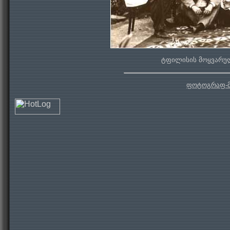
ტფილისის მოყვარულ
ფოტოგრაფ-მ