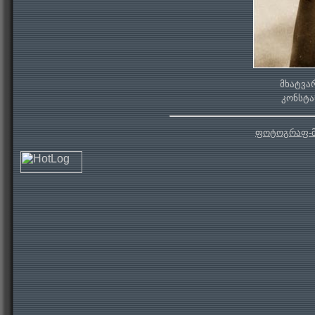
მხატვა
კონსტა
ფოტოგრაფ-მ